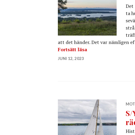
Det 
ta h
sevä
strå
träf
att det händer. Det var nämligen ef
SILJAN RUNT
Fortsätt läsa
JUNI 12, 2023
MOT
S/
rä
Hist