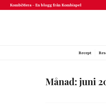
Hoppa
KombiMera – En blogg från Kombispel
till
innehåll
Recept
Res
Månad:
juni 2