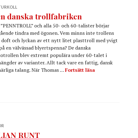
TURKOLL
n danska trollfabriken
”PENNTROLL” och alla 50- och 60-talister börjar
ående tindra med ögonen. Vem minns inte trollens
 doft och lyckan av ett nytt litet plasttroll med yvigt
på en välvässad blyertspenna? De danska
otrollen blev extremt populära under 60-talet i
ängder av varianter. Allt tack vare en fattig, dansk
Den danska trollf
tnärliga talang. När Thomas …
Fortsätt läsa
OR
LJAN RUNT