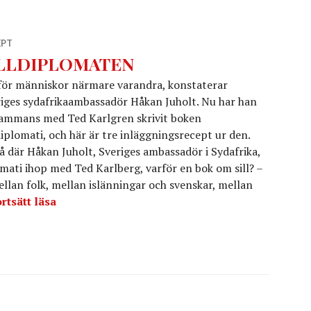
EPT
ILLDIPLOMATEN
 för människor närmare varandra, konstaterar
iges sydafrikaambassadör Håkan Juholt. Nu har han
sammans med Ted Karlgren skrivit boken
diplomati, och här är tre inläggningsrecept ur den.
å där Håkan Juholt, Sveriges ambassadör i Sydafrika,
plomati ihop med Ted Karlberg, varför en bok om sill? –
llan folk, mellan islänningar och svenskar, mellan
SILLDIPLOMATEN
rtsätt läsa