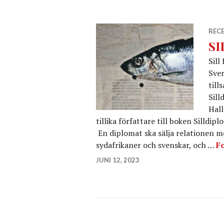
REC
S
Sill
Sver
till
Sill
Hall
tillika författare till boken Silldi
En diplomat ska sälja relationen me
sydafrikaner och svenskar, och …
Fo
JUNI 12, 2023