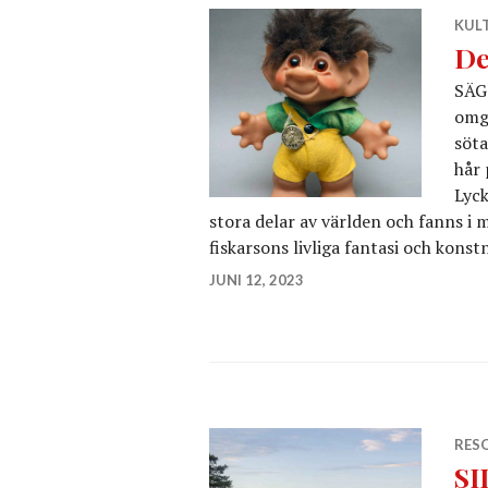
KUL
De
SÄG 
omg
söta
hår 
Lyck
stora delar av världen och fanns i m
fiskarsons livliga fantasi och kons
JUNI 12, 2023
RES
SI