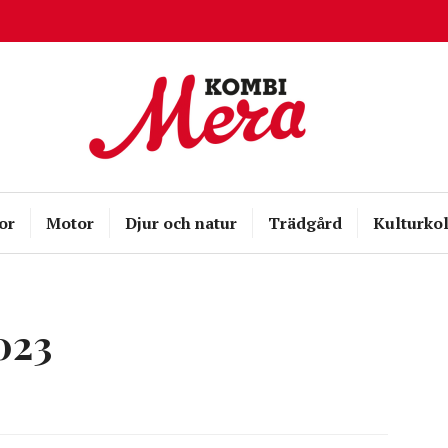
Kombispel
or
Motor
Djur och natur
Trädgård
Kulturkol
023