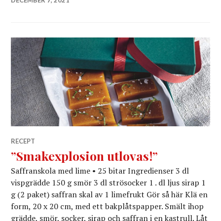
DECEMBER 7, 2021
RECEPT
”Smakexplosion utlovas!”
Saffranskola med lime • 25 bitar Ingredienser 3 dl
vispgrädde 150 g smör 3 dl strösocker 1 . dl ljus sirap 1
g (2 paket) saffran skal av 1 limefrukt Gör så här Klä en
form, 20 x 20 cm, med ett bakplåtspapper. Smält ihop
grädde, smör, socker, sirap och saffran i en kastrull. Låt