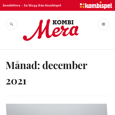
Hoppa
KombiMera – En blogg från Kombispel
till
innehåll
SÖK
PR
Kombispel
ME
Månad:
december
2021