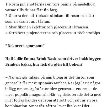
Rosta pinjenötterna i en torr panna på medelhög
värme tills de har fått fin färg.
Snurra den lufttorkade skinkan till rosor och sätt
som en krans runt tårtan.
Skär fikonen i klyftor och placera ut i kransen.
Strö över pinjenötterna och placera ut rödbetschips.
”Dekorera sparsamt”
Hallå där Emma Brink Rask, som driver bakbloggen
Brinken bakar, hur fick du idén till boken?
– När jag gör inlägg på min blogg är det tårtor som
generellt får mest uppmärksamhet. När jag la ut några
inlägg om smörgåstårtor blev gensvaret enormt – de
mest populära någonsin. När jag diskuterade detta med
mitt förlag kändes det som att sött och salt är en bra
kombination. Smörgås-tårtor lever lite kvar i det