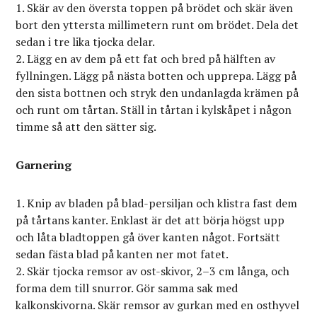
Skär av den översta toppen på brödet och skär även
bort den yttersta millimetern runt om brödet. Dela det
sedan i tre lika tjocka delar.
Lägg en av dem på ett fat och bred på hälften av
fyllningen. Lägg på nästa botten och upprepa. Lägg på
den sista bottnen och stryk den undanlagda krämen på
och runt om tårtan. Ställ in tårtan i kylskåpet i någon
timme så att den sätter sig.
Garnering
Knip av bladen på blad-persiljan och klistra fast dem
på tårtans kanter. Enklast är det att börja högst upp
och låta bladtoppen gå över kanten något. Fortsätt
sedan fästa blad på kanten ner mot fatet.
Skär tjocka remsor av ost-skivor, 2–3 cm långa, och
forma dem till snurror. Gör samma sak med
kalkonskivorna. Skär remsor av gurkan med en osthyvel