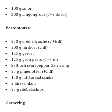
100 g smör
300 g Lingongrova (7–8 skivor)
Pestomousse
250 g crème fraiche (2 ½ dl)
200 g färskost (2 dl)
125 g getost
125 g grön pesto (1 ¼ dl)
Salt och svartpeppar Garnering
25 g pinjenötter (½ dl)
150 g lufttorkad skinka
2 färska fikon
25 g rödbetschips
Garnering