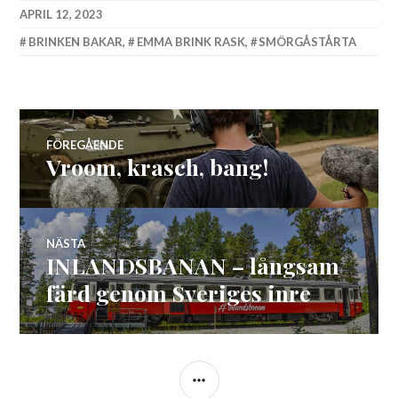
APRIL 12, 2023
BRINKEN BAKAR
,
EMMA BRINK RASK
,
SMÖRGÅSTÅRTA
Inläggsnavigering
FÖREGÅENDE
Vroom, krasch, bang!
Föregående
inlägg:
NÄSTA
INLANDSBANAN – långsam
Nästa
inlägg:
färd genom Sveriges inre
SIDOPANEL