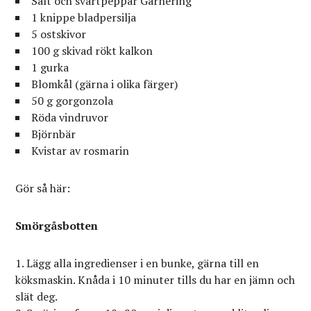
Salt och svartpeppar Garnering
1 knippe bladpersilja
5 ostskivor
100 g skivad rökt kalkon
1 gurka
Blomkål (gärna i olika färger)
50 g gorgonzola
Röda vindruvor
Björnbär
Kvistar av rosmarin
Gör så här:
Smörgåsbotten
Lägg alla ingredienser i en bunke, gärna till en
köksmaskin. Knåda i 10 minuter tills du har en jämn och
slät deg.