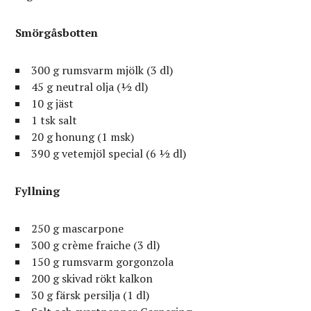
Smörgåsbotten
300 g rumsvarm mjölk (3 dl)
45 g neutral olja (½ dl)
10 g jäst
1 tsk salt
20 g honung (1 msk)
390 g vetemjöl special (6 ½ dl)
Fyllning
250 g mascarpone
300 g crème fraiche (3 dl)
150 g rumsvarm gorgonzola
200 g skivad rökt kalkon
30 g färsk persilja (1 dl)