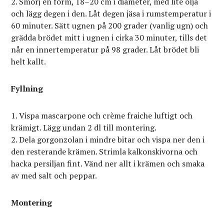
Smörj en form, 18–20 cm i diameter, med lite olja
och lägg degen i den. Låt degen jäsa i rumstemperatur i
60 minuter. Sätt ugnen på 200 grader (vanlig ugn) och
grädda brödet mitt i ugnen i cirka 30 minuter, tills det
når en innertemperatur på 98 grader. Låt brödet bli
helt kallt.
Fyllning
Vispa mascarpone och crème fraiche luftigt och
krämigt. Lägg undan 2 dl till montering.
Dela gorgonzolan i mindre bitar och vispa ner den i
den resterande krämen. Strimla kalkonskivorna och
hacka persiljan fint. Vänd ner allt i krämen och smaka
av med salt och peppar.
Montering