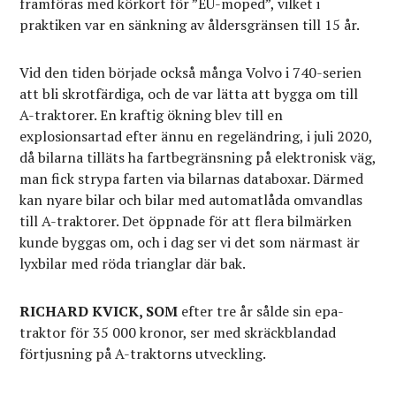
framföras med körkort för ”EU-moped”, vilket i
praktiken var en sänkning av åldersgränsen till 15 år.
Vid den tiden började också många Volvo i 740-serien
att bli skrotfärdiga, och de var lätta att bygga om till
A-traktorer. En kraftig ökning blev till en
explosionsartad efter ännu en regeländring, i juli 2020,
då bilarna tilläts ha fartbegränsning på elektronisk väg,
man fick strypa farten via bilarnas databoxar. Därmed
kan nyare bilar och bilar med automatlåda omvandlas
till A-traktorer. Det öppnade för att flera bilmärken
kunde byggas om, och i dag ser vi det som närmast är
lyxbilar med röda trianglar där bak.
RICHARD KVICK, SOM
efter tre år sålde sin epa-
traktor för 35 000 kronor, ser med skräckblandad
förtjusning på A-traktorns utveckling.