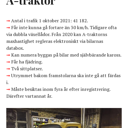
➞
Antal i trafik 1 oktober 2021: 41 182.
➞
Får inte kunna gå fortare än 30 km/h. Tidigare ofta
via dubbla växellådor. Från 2020 kan A-traktorns
maxhastighet regleras elektroniskt via bilarnas
databox.
➞
Kan numera byggas på bilar med självbärande kaross.
➞
Får ha fjädring.
➞
Två sittplatser.
➞
Utrymmet bakom framstolarna ska inte gå att färdas
i.
➞
Måste besiktas inom fyra år efter inregistrering.
Därefter vartannat år.