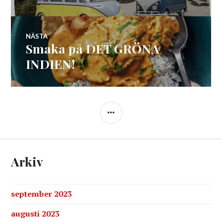
inlägg:
NÄSTA
Smaka på DET GRÖNA
Nästa
inlägg:
INDIEN!
SIDOPANEL
Arkiv
september 2023
augusti 2023