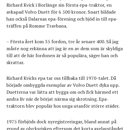
Richard Kvick i Borlänge sin första epa-traktor, en
avkapad Volvo Duett för 6 500 kronor. Snart bildade
han också Dalarnas epa-förening och bjöd in till epa-
träffen på Romme Travbana.
– Första året kom 35 fordon, tre år senare 400. Så jag
måste nog erkänna att jag är en av dem som är skyldiga
till att de här fordonen är så populära, säger han och
skrattar.
Richard Kvicks epa tar oss tillbaka till 1970-talet. Då
började ombyggda exemplar av Volvo Duett dyka upp.
Duetterna var lätta att bygga om och fick härmed ett
andra liv när de börjat närma sig skrotning. Epa-
traktorn blev populär hos unga utanför större städer.
1975 förbjöds dock nyregistreringar, bland annat på
grund av olycksrisken eftersom det korta axelavståndet