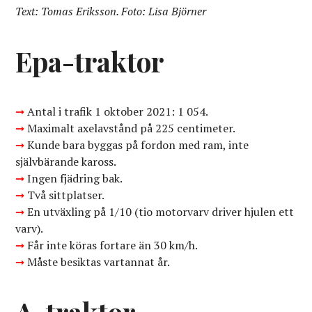
Text: Tomas Eriksson. Foto: Lisa Björner
Epa-traktor
➞
Antal i trafik 1 oktober 2021: 1 054.
➞
Maximalt axelavstånd på 225 centimeter.
➞
Kunde bara byggas på fordon med ram, inte
självbärande kaross.
➞
Ingen fjädring bak.
➞
Två sittplatser.
➞
En utväxling på 1/10 (tio motorvarv driver hjulen ett
varv).
➞
Får inte köras fortare än 30 km/h.
➞
Måste besiktas vartannat år.
A-traktor