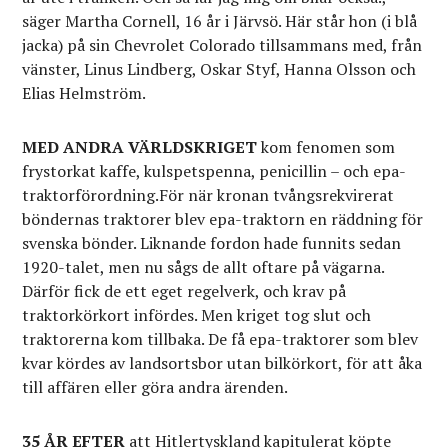
säger Martha Cornell, 16 år i Järvsö. Här står hon (i blå
jacka) på sin Chevrolet Colorado tillsammans med, från
vänster, Linus Lindberg, Oskar Styf, Hanna Olsson och
Elias Helmström.
MED ANDRA VÄRLDSKRIGET
kom fenomen som
frystorkat kaffe, kulspetspenna, penicillin – och epa-
traktorförordning.För när kronan tvångsrekvirerat
böndernas traktorer blev epa-traktorn en räddning för
svenska bönder. Liknande fordon hade funnits sedan
1920-talet, men nu sågs de allt oftare på vägarna.
Därför fick de ett eget regelverk, och krav på
traktorkörkort infördes. Men kriget tog slut och
traktorerna kom tillbaka. De få epa-traktorer som blev
kvar kördes av landsortsbor utan bilkörkort, för att åka
till affären eller göra andra ärenden.
35 ÅR EFTER
att Hitlertyskland kapitulerat köpte