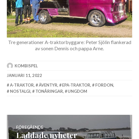
Tre generationer A-traktorbyggare: Peter Sjölin flankerad
av sonen Dennis och pappa Arne.
KOMBISPEL
JANUARI 11, 2022
A-TRAKTOR
,
ÄVENTYR
,
EPA-TRAKTOR
,
FORDON
,
NOSTALGI
,
TONÅRINGAR
,
UNGDOM
Inläggsnavigering
FÖREGÅENDE
Laddade nyheter
Föregående