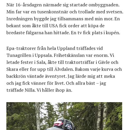
När 16-årsdagen närmade sig startade ombyggnaden.
Min far var en tusenkonstnär och trollade med svetsen.
Inredningen byggde jag tillsammans med min mor. En
bekant som åkte till USA fick order att köpa de
bredaste fälgarna han hittade. En tv fick plats i kupén.
Epa-traktorer från hela Uppland träffades vid
Tunagrillen i Uppsala. Frihetskänslan var enorm. Vi
letade fester i Sala, åkte till traktorträffar i Gävle och
Skara eller for upp till Älvdalen. Bakom varje kurva och
backkrön väntade äventyret. Jag lärde mig att meka
och jag fick vänner för livet. Och allra bäst – jag
träffade Nilla. Vi håller ihop än.