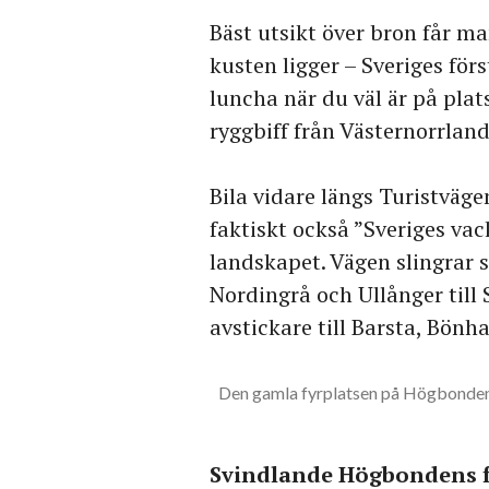
Bäst utsikt över bron får ma
kusten ligger – Sveriges för
luncha när du väl är på plat
ryggbiff från Västernorrlan
Bila vidare längs Turistväg
faktiskt också ”Sveriges va
landskapet. Vägen slingrar s
Nordingrå och Ullånger till 
avstickare till Barsta, Bönh
Den gamla fyrplatsen på Högbonden 
Svindlande Högbondens f