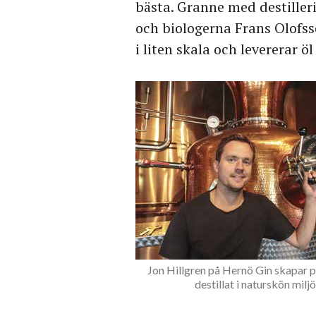
bästa. Granne med destiller
och biologerna Frans Olofss
i liten skala och levererar ö
Jon Hillgren på Hernö Gin skapar p
destillat i naturskön miljö