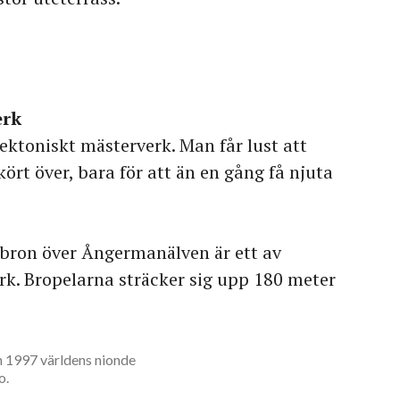
erk
ektoniskt mästerverk. Man får lust att
kört över, bara för att än en gång få njuta
bron över Ångermanälven är ett av
k. Bropelarna sträcker sig upp 180 meter
 1997 världens nionde
o.