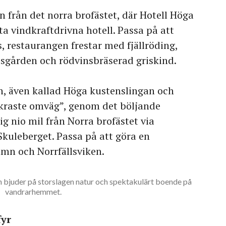
n från det norra brofästet, där Hotell Höga
sta vindkraftdrivna hotell. Passa på att
s, restaurangen frestar med fjällröding,
dsgården och rödvinsbräserad griskind.
en, även kallad Höga kustenslingan och
ckraste omväg”, genom det böljande
ig nio mil från Norra brofästet via
Skuleberget. Passa på att göra en
amn och Norrfällsviken.
bjuder på storslagen natur och spektakulärt boende på
vandrarhemmet.
yr