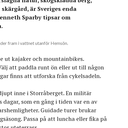
rslagna natur, skogsklädda berg,
 skärgård, är Sveriges enda
Cenneth Sparby tipsar om
.
der fram i vattnet utanför Hemsön.
e ut kajaker och mountainbikes.
älj att paddla runt ön eller ut till någon
igar finns att utforska från cykelsadeln.
jupt inne i Storråberget. En militär
s dagar, som en gång i tiden var en av
arshemligheter. Guidade turer brukar
säsong. Passa på att luncha eller fika på
tor uteterrass.