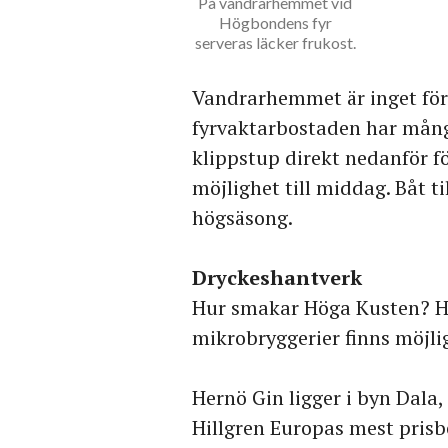
På vandrarhemmet vid
Högbondens fyr
serveras läcker frukost.
Vandrarhemmet är inget för
fyrvaktarbostaden har mån
klippstup direkt nedanför fö
möjlighet till middag. Båt 
högsäsong.
Dryckeshantverk
Hur smakar Höga Kusten? Hos
mikrobryggerier finns möjli
Hernö Gin ligger i byn Dala,
Hillgren Europas mest prisb