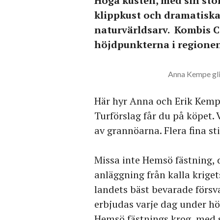
Höga kusten, med sin sto
klippkust och dramatiska
naturvärldsarv. Kombis 
höjdpunkterna i regionen
Anna Kempe gli
Här hyr Anna och Erik Kemp
Turförslag får du på köpet. V
av grannöarna. Flera fina st
Missa inte Hemsö fästning, d
anläggning från kalla kriget
landets bäst bevarade försv
erbjudas varje dag under hög
Hemsö fästnings krog, med s