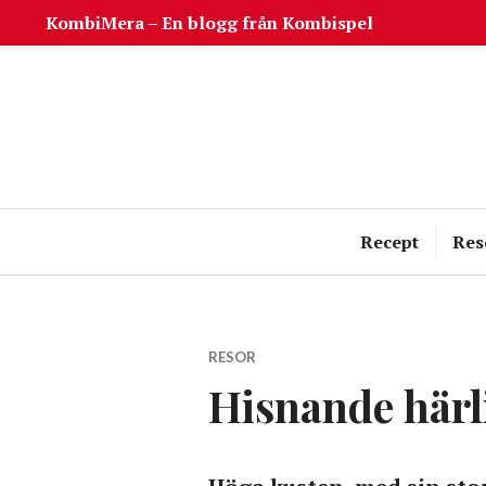
Hoppa
KombiMera – En blogg från Kombispel
till
innehåll
Recept
Res
RESOR
Hisnande hä