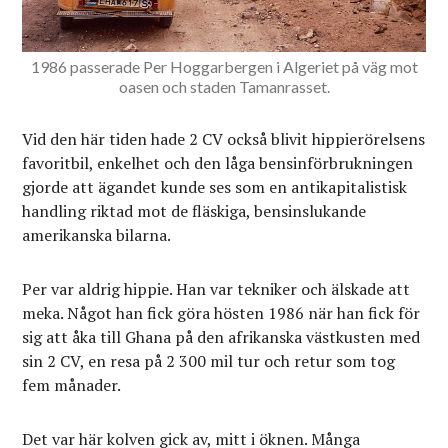
1986 passerade Per Hoggarbergen i Algeriet på väg mot
oasen och staden Tamanrasset.
Vid den här tiden hade 2 CV också blivit hippierörelsens
favoritbil, enkelhet och den låga bensinförbrukningen
gjorde att ägandet kunde ses som en antikapitalistisk
handling riktad mot de fläskiga, bensinslukande
amerikanska bilarna.
Per var aldrig hippie. Han var tekniker och älskade att
meka. Något han fick göra hösten 1986 när han fick för
sig att åka till Ghana på den afrikanska västkusten med
sin 2 CV, en resa på 2 300 mil tur och retur som tog
fem månader.
Det var här kolven gick av, mitt i öknen. Många