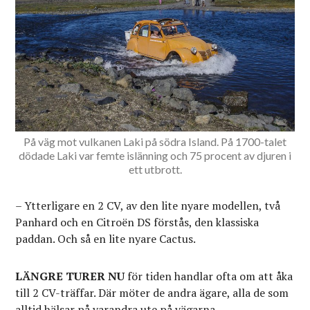
På väg mot vulkanen Laki på södra Island. På 1700-talet
dödade Laki var femte islänning och 75 procent av djuren i
ett utbrott.
– Ytterligare en 2 CV, av den lite nyare modellen, två
Panhard och en Citroën DS förstås, den klassiska
paddan. Och så en lite nyare Cactus.
LÄNGRE TURER NU
för tiden handlar ofta om att åka
till 2 CV-träffar. Där möter de andra ägare, alla de som
alltid hälsar på varandra ute på vägarna.