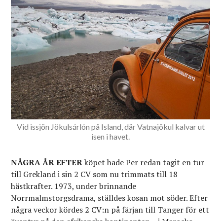
Vid issjön Jökulsárlón på Island, där Vatnajökul kalvar ut
isen i havet.
NÅGRA ÅR EFTER
köpet hade Per redan tagit en tur
till Grekland i sin 2 CV som nu trimmats till 18
hästkrafter. 1973, under brinnande
Norrmalmstorgsdrama, ställdes kosan mot söder. Efter
några veckor kördes 2 CV:n på färjan till Tanger för ett