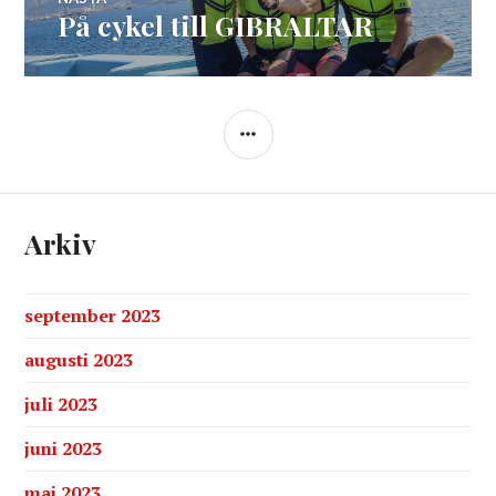
På cykel till GIBRALTAR
Nästa
inlägg:
SIDOPANEL
Arkiv
september 2023
augusti 2023
juli 2023
juni 2023
maj 2023