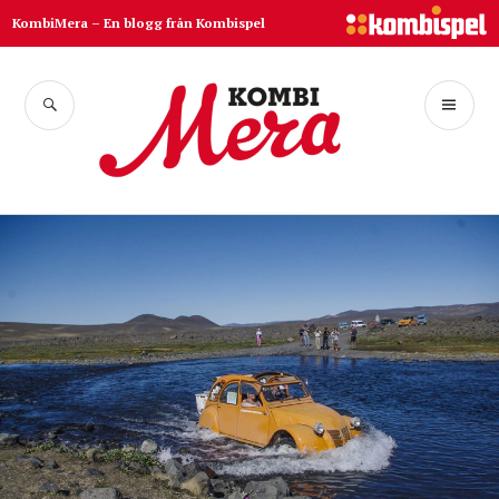
Hoppa
KombiMera – En blogg från Kombispel
till
innehåll
SÖK
PR
Kombispel
ME