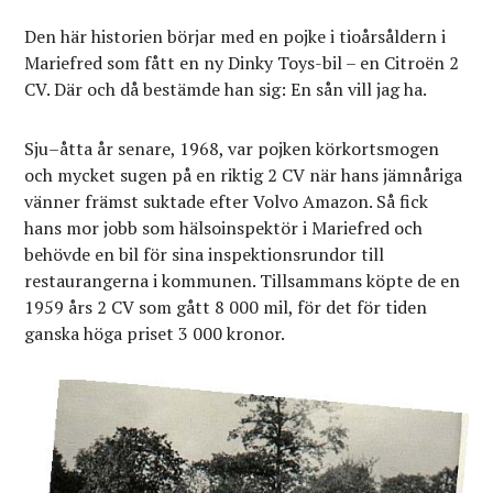
Den här historien börjar med en pojke i tioårsåldern i
Mariefred som fått en ny Dinky Toys-bil – en Citroën 2
CV. Där och då bestämde han sig: En sån vill jag ha.
Sju–åtta år senare, 1968, var pojken körkortsmogen
och mycket sugen på en riktig 2 CV när hans jämnåriga
vänner främst suktade efter Volvo Amazon. Så fick
hans mor jobb som hälsoinspektör i Mariefred och
behövde en bil för sina inspektionsrundor till
restaurangerna i kommunen. Tillsammans köpte de en
1959 års 2 CV som gått 8 000 mil, för det för tiden
ganska höga priset 3 000 kronor.