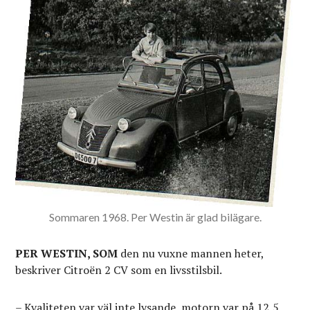
Sommaren 1968. Per Westin är glad bilägare.
PER WESTIN, SOM
den nu vuxne mannen heter,
beskriver Citroën 2 CV som en livsstilsbil.
– Kvaliteten var väl inte lysande, motorn var på 12,5