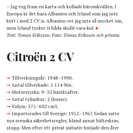
– Jag tog fram en karta och kollade häromkvällen. I
Europa är det bara Albanien och Irland som jag inte
kört i med 2 CV:n. Albanien vet jag inte så mycket om,
men Irland tycker vi båda skulle vara kul.
●
Text: Tomas Eriksson. Foto: Tomas Eriksson och privata.
Citroën 2 CV
➞
Tillverkningsår: 1948–1990.
➞
Antal tillverkade: 5 114 966.
➞
Motorstyrka: 9–32 hästkrafter.
➞
Antal cylindrar: 2 (boxer).
➞
Volym: 375–602 cm3.
➞
Importerades till Sverige: 1952–1967. Sedan satte
nya svenska säkerhetsregler, bland annat bälteskrav,
stopp. Men efter ett privat initiativ började den åter