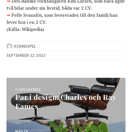
➞
Den danske rocksångaren Kim Larsen, som bara ägde
två bilar under sin livstid, båda var 2 CV.
➞
Pelle Svanslös, som levererades till den familj han
lever hos i en 2 CV.
(Källa: Wikipedia)
KOMBISPEL
SEPTEMBER 12, 2022
Inläggsnavigering
FÖREGÅENDE
Par i design: Charles och Ray
Föregående
inlägg:
Eames
NÄSTA