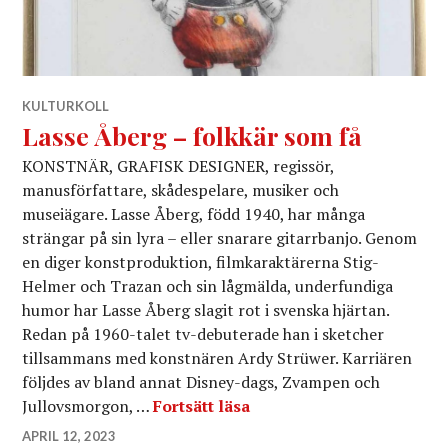
KULTURKOLL
Lasse Åberg – folkkär som få
KONSTNÄR, GRAFISK DESIGNER, regissör,
manusförfattare, skådespelare, musiker och
museiägare. Lasse Åberg, född 1940, har många
strängar på sin lyra – eller snarare gitarrbanjo. Genom
en diger konstproduktion, filmkaraktärerna Stig-
Helmer och Trazan och sin lågmälda, underfundiga
humor har Lasse Åberg slagit rot i svenska hjärtan.
Redan på 1960-talet tv-debuterade han i sketcher
tillsammans med konstnären Ardy Strüwer. Karriären
följdes av bland annat Disney-dags, Zvampen och
Lasse Åberg – folkkär so
Jullovsmorgon, …
Fortsätt läsa
APRIL 12, 2023