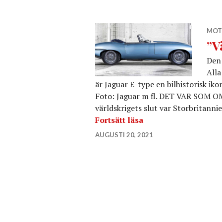
MOT
”V
Den 
Alla
är Jaguar E-type en bilhistorisk ik
Foto: Jaguar m fl. DET VAR SOM OM 
världskrigets slut var Storbritanni
”Världens vackraste b
Fortsätt läsa
AUGUSTI 20, 2021