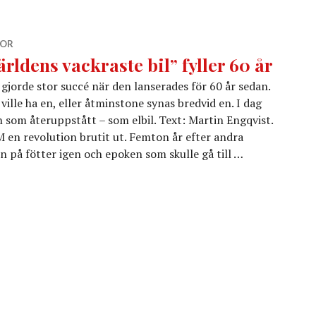
OR
ärldens vackraste bil” fyller 60 år
gjorde stor succé när den lanserades för 60 år sedan.
 ville ha en, eller åtminstone synas bredvid en. I dag
on som återuppstått – som elbil. Text: Martin Engqvist.
en revolution brutit ut. Femton år efter andra
en på fötter igen och epoken som skulle gå till …
il” fyller 60 år